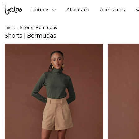
Roupas
Alfaiataria
Acessórios
S
Início
.
Shorts | Bermudas
Shorts | Bermudas