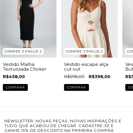
CO
COMPRE 3 PAGUE 2
COMPRE 3 PAGUE 2
Ves
Vestido Malha
Vestido escape alça
Bu
Texturizada Choker
cut out
R$
R$458,00
R$598,00
R$398,00
C
COMPRAR
COMPRAR
NEWSLETTER: NOVAS PEÇAS, NOVAS INSPIRAÇÕES E
TUDO QUE ACABOU DE CHEGAR. CADASTRE-SE E
GANHE 15% DE DESCONTO NA PRIMEIRA COMPRA.