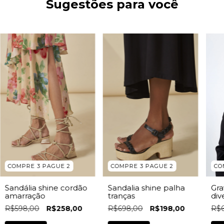
Sugestões para você
COMPRE 3 PAGUE 2
COMPRE 3 PAGUE 2
CO
Sandália shine cordão
Sandalia shine palha
Gra
amarração
tranças
div
R$598,00
R$258,00
R$698,00
R$198,00
R$6