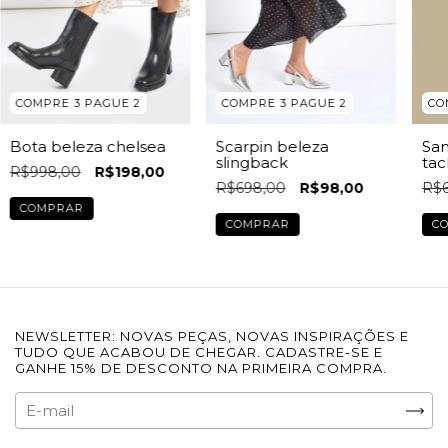
COMPRE 3 PAGUE 2
COMPRE 3 PAGUE 2
CO
Scarpin beleza
Bota beleza chelsea
San
slingback
tac
R$998,00
R$198,00
R$698,00
R$98,00
R$6
COMPRAR
COMPRAR
C
NEWSLETTER: NOVAS PEÇAS, NOVAS INSPIRAÇÕES E
TUDO QUE ACABOU DE CHEGAR. CADASTRE-SE E
GANHE 15% DE DESCONTO NA PRIMEIRA COMPRA.