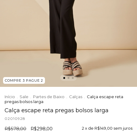
COMPRE 3 PAGUE 2
Início
.
Sale
.
Partes de Baixo
.
Calças
.
Calça escape reta
pregas bolsos larga
Calça escape reta pregas bolsos larga
02010928
R$578,00
R$298,00
2
x de
R$149,00
sem juros