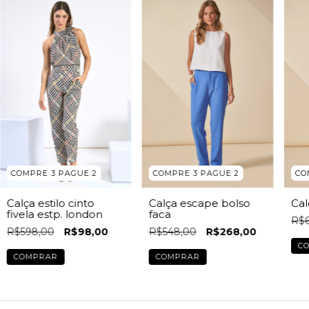
COMPRE 3 PAGUE 2
COMPRE 3 PAGUE 2
CO
Calça estilo cinto
Calça escape bolso
Cal
fivela estp. london
faca
R$6
R$598,00
R$98,00
R$548,00
R$268,00
C
COMPRAR
COMPRAR