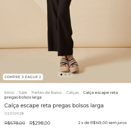
COMPRE 3 PAGUE 2
Início
.
Sale
.
Partes de Baixo
.
Calças
.
Calça escape reta
pregas bolsos larga
Calça escape reta pregas bolsos larga
02010928
R$578,00
R$298,00
2
x de
R$149,00
sem juros