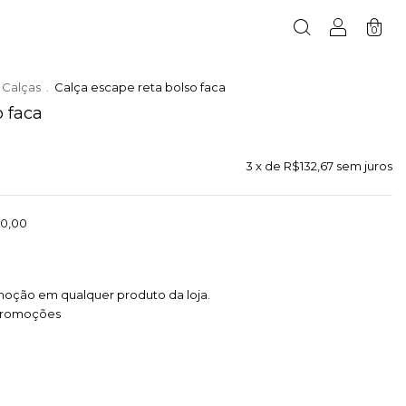
0
Calças
.
Calça escape reta bolso faca
o faca
3
x de
R$132,67
sem juros
0,00
moção em qualquer produto da loja.
promoções