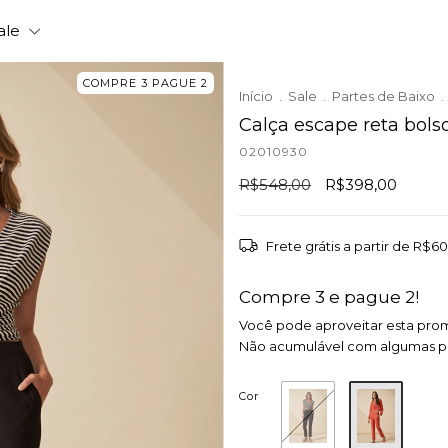
ale
COMPRE 3 PAGUE 2
Início
.
Sale
.
Partes de Baixo
.
Calça escape reta bols
02010930
R$548,00
R$398,00
Frete grátis
a partir de
R$60
Compre 3 e pague 2!
Você pode aproveitar esta pro
Não acumulável com algumas 
Cor