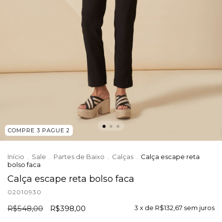
COMPRE 3 PAGUE 2
Início
.
Sale
.
Partes de Baixo
.
Calças
.
Calça escape reta
bolso faca
Calça escape reta bolso faca
02010930
R$548,00
R$398,00
3
x de
R$132,67
sem juros