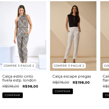
COMPRE 3 PAGUE 2
COMPRE 3 PAGUE 2
CO
Calça estilo cinto
Calça escape pregas
Cal
fivela estp. london
fla
R$578,00
R$198,00
R$598,00
R$98,00
R$5
COMPRAR
COMPRAR
C