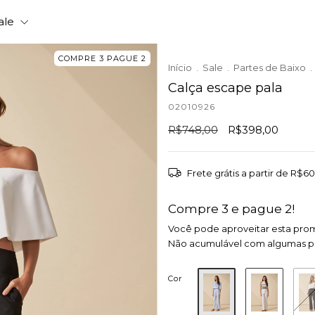
ale
COMPRE 3 PAGUE 2
Início
.
Sale
.
Partes de Baixo
.
Calça escape pala
02010926
R$748,00
R$398,00
Frete grátis
a partir de
R$60
Compre 3 e pague 2!
Você pode aproveitar esta pro
Não acumulável com algumas 
Cor