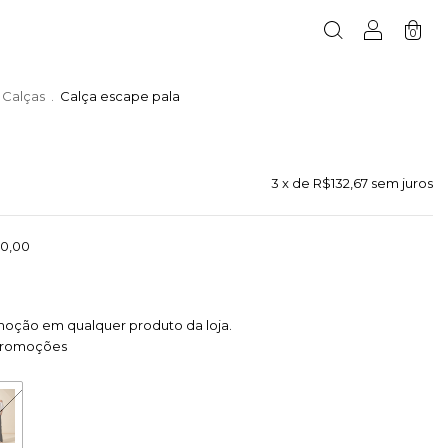
0
Calças
.
Calça escape pala
3
x de
R$132,67
sem juros
0,00
moção em qualquer produto da loja.
promoções