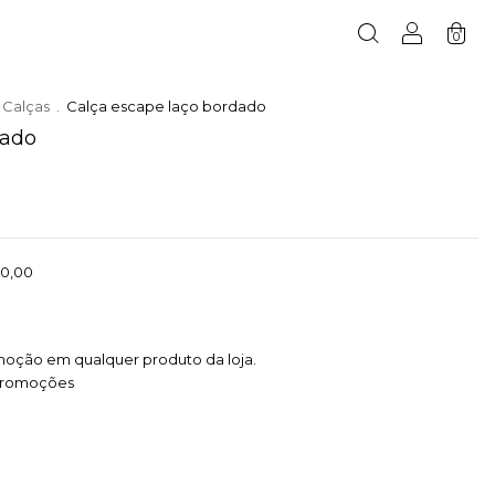
0
Calças
.
Calça escape laço bordado
dado
0,00
moção em qualquer produto da loja.
promoções