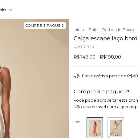
ale
COMPRE 3 PAGUE 2
Início
.
Sale
.
Partes de Baixo
.
Calça escape laço bor
02010923
R$748,00
R$198,00
Frete grátis
a partir de
R$60
Compre 3 e pague 2!
Você pode aproveitar esta pro
Não acumulável com algumas 
Cor