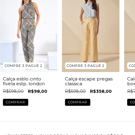
COMPRE 3 PAGUE 2
COMPRE 3 PAGUE 2
CO
Calça estilo cinto
Calça escape pregas
Cal
fivela estp. london
classica
bo
R$598,00
R$98,00
R$598,00
R$358,00
R$7
COMPRAR
COMPRAR
C