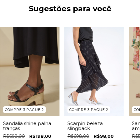
Sugestões para você
COMPRE 3 PAGUE 2
COMPRE 3 PAGUE 2
CO
Scarpin beleza
Sandalia shine palha
San
slingback
tranças
am
R$698,00
R$98,00
R$698,00
R$198,00
R$5