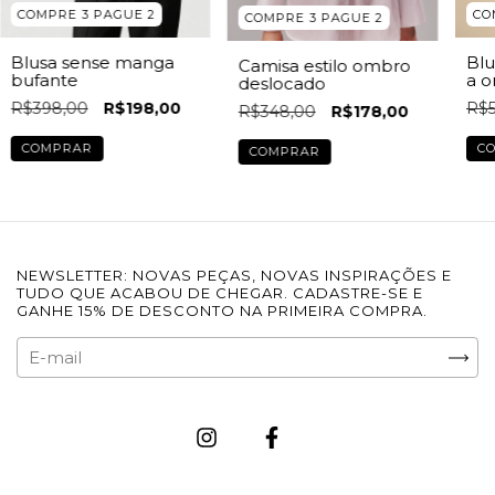
CO
COMPRE 3 PAGUE 2
COMPRE 3 PAGUE 2
Bl
Blusa sense manga
Camisa estilo ombro
a o
bufante
deslocado
R$5
R$398,00
R$198,00
R$348,00
R$178,00
C
COMPRAR
COMPRAR
NEWSLETTER: NOVAS PEÇAS, NOVAS INSPIRAÇÕES E
TUDO QUE ACABOU DE CHEGAR. CADASTRE-SE E
GANHE 15% DE DESCONTO NA PRIMEIRA COMPRA.