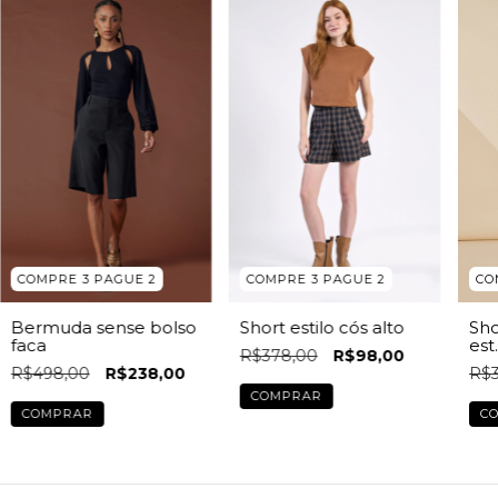
COMPRE 3 PAGUE 2
COMPRE 3 PAGUE 2
CO
Bermuda sense bolso
Short estilo cós alto
Sho
faca
est.
R$378,00
R$98,00
R$498,00
R$238,00
R$3
COMPRAR
COMPRAR
C