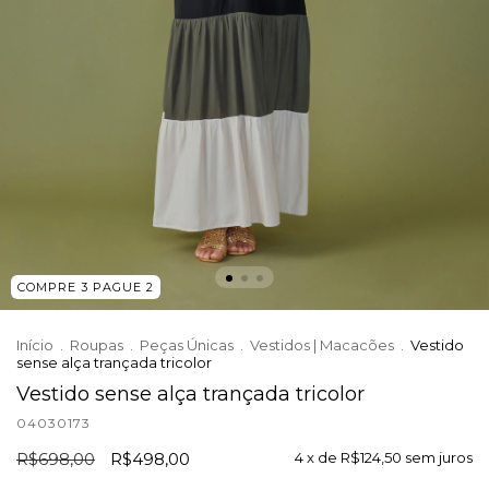
COMPRE 3 PAGUE 2
Início
.
Roupas
.
Peças Únicas
.
Vestidos | Macacões
.
Vestido
sense alça trançada tricolor
Vestido sense alça trançada tricolor
04030173
R$698,00
R$498,00
4
x de
R$124,50
sem juros