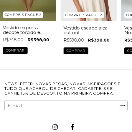
COMPRE 3 PAGUE 2
COMPRE 3 PAGUE 2
CO
Vestido express
Vestido escape alça
Ves
decote torcido e
cut out
No
fenda
R$748,00
R$398,00
R$598,00
R$398,00
R$
COMPRAR
COMPRAR
C
NEWSLETTER: NOVAS PEÇAS, NOVAS INSPIRAÇÕES E
TUDO QUE ACABOU DE CHEGAR. CADASTRE-SE E
GANHE 15% DE DESCONTO NA PRIMEIRA COMPRA.