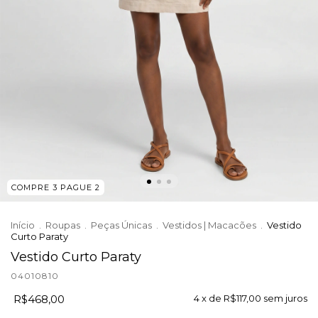
COMPRE 3 PAGUE 2
Início
.
Roupas
.
Peças Únicas
.
Vestidos | Macacões
.
Vestido
Curto Paraty
Vestido Curto Paraty
04010810
R$468,00
4
x de
R$117,00
sem juros