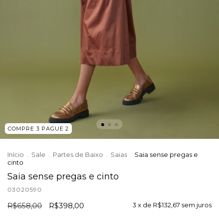
COMPRE 3 PAGUE 2
Início
.
Sale
.
Partes de Baixo
.
Saias
.
Saia sense pregas e
cinto
Saia sense pregas e cinto
03020590
R$658,00
R$398,00
3
x de
R$132,67
sem juros