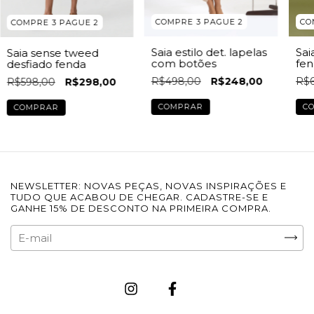
COMPRE 3 PAGUE 2
CO
COMPRE 3 PAGUE 2
Saia estilo det. lapelas
Sai
Saia sense tweed
com botões
fen
desfiado fenda
R$498,00
R$248,00
R$6
R$598,00
R$298,00
COMPRAR
C
COMPRAR
NEWSLETTER: NOVAS PEÇAS, NOVAS INSPIRAÇÕES E
TUDO QUE ACABOU DE CHEGAR. CADASTRE-SE E
GANHE 15% DE DESCONTO NA PRIMEIRA COMPRA.