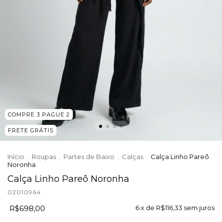
COMPRE 3 PAGUE 2
FRETE GRÁTIS
Início
.
Roupas
.
Partes de Baixo
.
Calças
.
Calça Linho Pareô
Noronha
Calça Linho Pareô Noronha
02010964
R$698,00
6
x de
R$116,33
sem juros