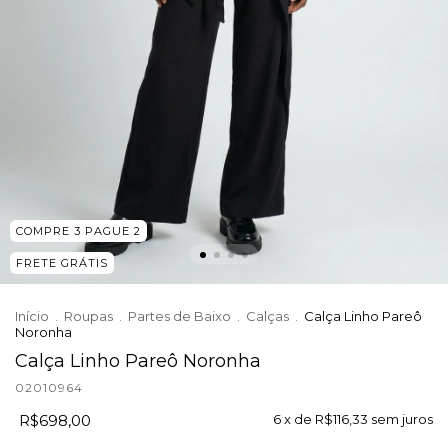
COMPRE 3 PAGUE 2
FRETE GRÁTIS
Início
.
Roupas
.
Partes de Baixo
.
Calças
.
Calça Linho Pareô
Noronha
Calça Linho Pareô Noronha
02010964
R$698,00
6
x de
R$116,33
sem juros