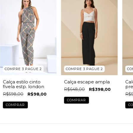
COMPRE 3 PAGUE 2
COMPRE 3 PAGUE 2
CO
Calça estilo cinto
Calça escape ampla
Cal
fivela estp. london
pre
R$648,00
R$398,00
R$598,00
R$98,00
R$5
COMPRAR
COMPRAR
C